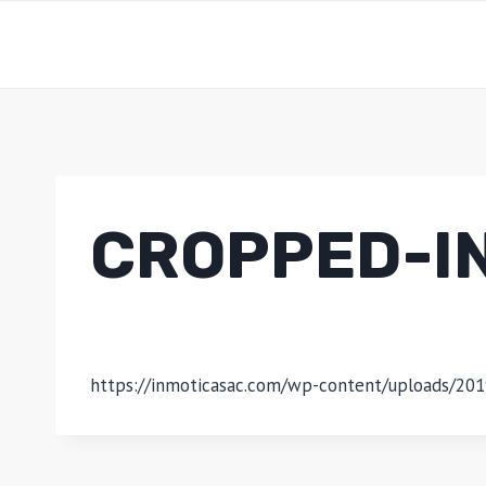
Saltar
al
contenido
CROPPED-I
https://inmoticasac.com/wp-content/uploads/201