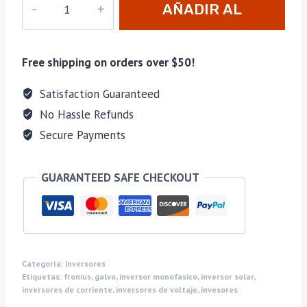
AÑADIR AL
CARRITO
Free shipping on orders over $50!
Satisfaction Guaranteed
No Hassle Refunds
Secure Payments
GUARANTEED SAFE CHECKOUT
Categoría:
Inversores
Etiquetas:
fronius
,
galvo
,
inversor monofasico
,
inversor solar
,
inversores de corriente
,
inversores de voltaje
,
invesores