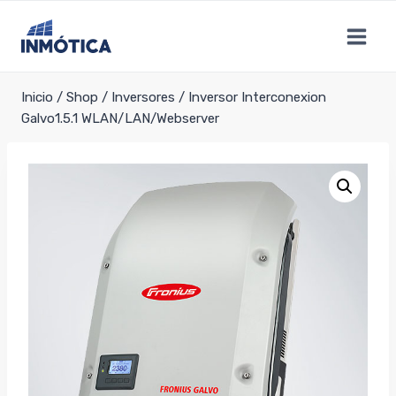
Saltar
al
contenido
Inicio
/
Shop
/
Inversores
/
Inversor Interconexion
Galvo1.5.1 WLAN/LAN/Webserver