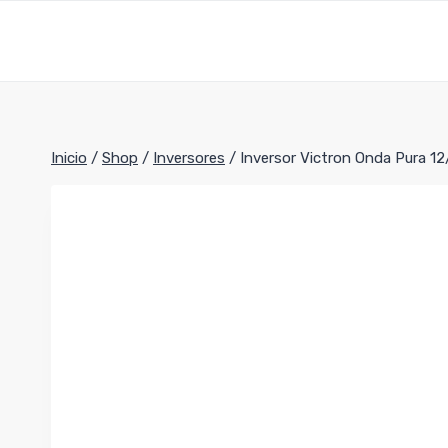
Saltar
al
contenido
Inicio
/
Shop
/
Inversores
/
Inversor Victron Onda Pura 1