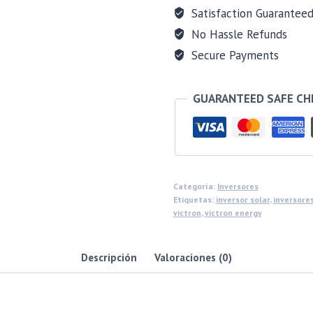
Satisfaction Guarantee
No Hassle Refunds
Secure Payments
GUARANTEED SAFE C
Categoría:
Inversores
Etiquetas:
inversor solar
,
inversores
victron
,
victron energy
Descripción
Valoraciones (0)