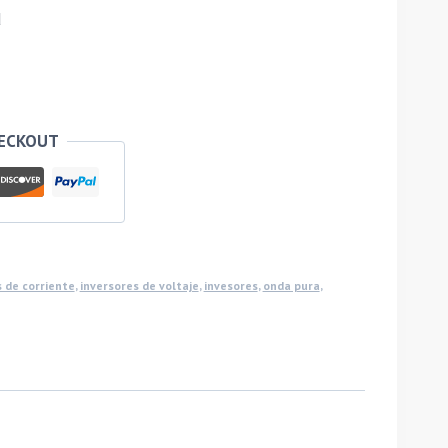
d
HECKOUT
 de corriente
,
inversores de voltaje
,
invesores
,
onda pura
,