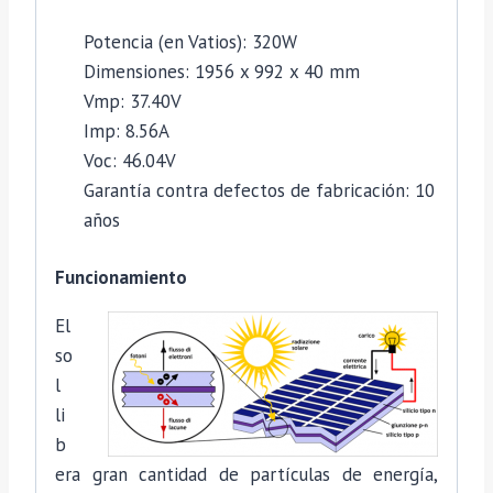
Potencia (en Vatios): 320W
Dimensiones: 1956 x 992 x 40 mm
Vmp: 37.40V
Imp: 8.56A
Voc: 46.04V
Garantía contra defectos de fabricación: 10
años
Funcionamiento
El
so
l
li
b
era gran cantidad de partículas de energía,