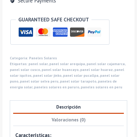
Secure Payments
GUARANTEED SAFE CHECKOUT
Categoría:
Paneles Solares
Etiquetas:
panel solar
,
panel solar arequipa
,
panel solar cajamarca
,
panel solar cusco
,
panel solar huancayo
,
panel solar huaraz
,
panel
solar iquitos
,
panel solar jinko
,
panel solar pucallpa
,
panel solar
puno
,
panel solar selva peru
,
panel solar tarapoto
,
paneles de
energia solar
,
paneles solares en paruro
,
paneles solares en peru
Descripción
Valoraciones (0)
Características: